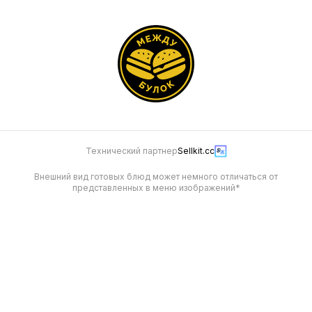
Технический партнер
Sellkit.cc
Внешний вид готовых блюд может немного отличаться от
представленных в меню изображений*